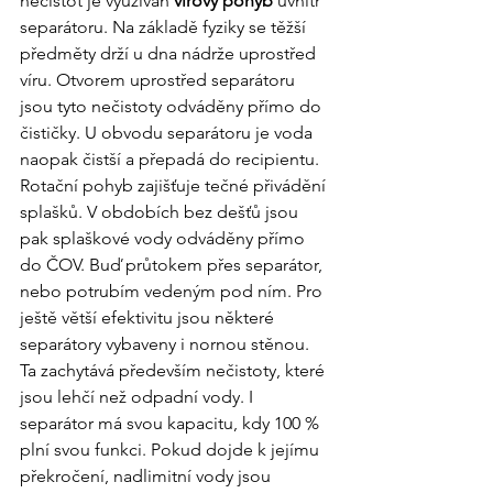
nečistot je využíván 
vírový pohyb 
uvnitř 
separátoru. Na základě fyziky se těžší 
předměty drží u dna nádrže uprostřed 
víru. Otvorem uprostřed separátoru 
jsou tyto nečistoty odváděny přímo do 
čističky. U obvodu separátoru je voda 
naopak čistší a přepadá do recipientu. 
Rotační pohyb zajišťuje tečné přivádění 
splašků. V obdobích bez dešťů jsou 
pak splaškové vody odváděny přímo 
do ČOV. Buď průtokem přes separátor, 
nebo potrubím vedeným pod ním. Pro 
ještě větší efektivitu jsou některé 
separátory vybaveny i nornou stěnou. 
Ta zachytává především nečistoty, které 
jsou lehčí než odpadní vody. I 
separátor má svou kapacitu, kdy 100 % 
plní svou funkci. Pokud dojde k jejímu 
překročení, nadlimitní vody jsou 