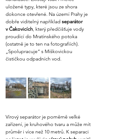
uložené typy, které jsou ze shora 
dokonce otevřené. Na území Prahy je 
dobře viditelný například 
separátor 
v Čakovicích
, který předčišťuje vody 
proudící do Mratínského potoka 
(ostatně je to ten na fotografiích). 
„Spolupracuje“ s Miškovickou 
čističkou odpadních vod.
Vírový separátor je poměrně velké 
zařízení, je kruhového tvaru a může mít 
průměr i více než 10 metrů. K separaci 