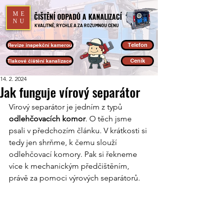
ME
ČIŠTĚNÍ ODPADŮ A KANALIZACÍ
NU
KVALITNĚ, RYCHLE A ZA ROZUMNOU CENU
Telefon
Revize inspekční kamerou
Ceník
Tlakové čištění kanalizace
14. 2. 2024
Jak funguje vírový separátor
Vírový separátor je jedním z typů 
odlehčovacích komor
. O těch jsme 
psali v předchozím článku. V krátkosti si 
tedy jen shrňme, k čemu slouží 
odlehčovací komory. Pak si řekneme 
více k mechanickým předčištěním, 
právě za pomoci výrových separátorů.