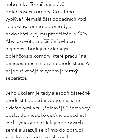
nebo řeky. To zařizují právě 
odlehčovací komory. Co z toho 
vyplývá? Nemalá část odpadních vod 
se dostává přímo do přírody a 
nedochází k jejímu předčištění v ČOV. 
Aby takovéto znečištění bylo co 
nejmenší, budují modernější 
odlehčovací komory, které pracují na 
principu mechanického předčištění. Asi 
nejpoužívanějším typem je 
vírový 
separátor
.
Jeho úkolem je tedy alespoň částečně 
předčistit odpadní vody smíchané 
s dešťovými a tu „špinavější“ část vody 
poslat do městské čistírny odpadních 
vod. Typicky se instalují pod povrch 
země a usazují se přímo do potrubí 
kanalizace. Existují však i mělce 