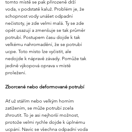
tomto místě se pak přirozeně drží 
voda, v podstatě kaluž. Problém je, že 
schopnost vody unášet odpadní 
nečistoty, je zde velmi malá. Ty se zde 
opět usazují a zmenšuje se tak průměr 
potrubí. Postupem času dojde k tak 
velkému nahromadění, že se potrubí 
ucpe. Toto místo lze vyčistit, ale 
nedojde k nápravě závady. Pomůže tak 
jedině výkopová oprava v místě 
proležení.
Zborcené nebo deformované potrubí
Ať už stářím nebo velkým horním 
zatížením, se může potrubí zcela 
zhroutit. To je asi nejhorší možnost, 
protože velmi rychle dojde k úplnému 
ucpání. Navíc se všechna odpadní voda 