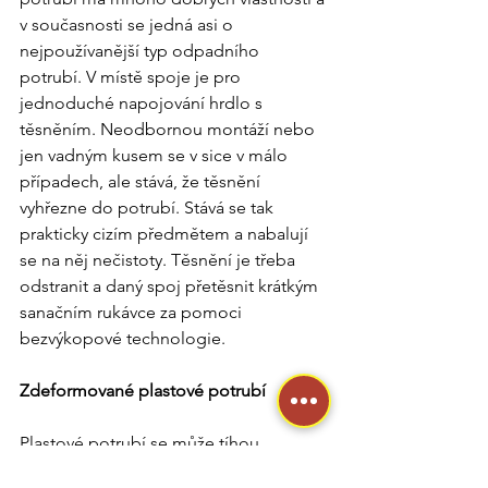
v současnosti se jedná asi o 
nejpoužívanější typ odpadního 
potrubí. V místě spoje je pro 
jednoduché napojování hrdlo s 
těsněním. Neodbornou montáží nebo 
jen vadným kusem se v sice v málo 
případech, ale stává, že těsnění 
vyhřezne do potrubí. Stává se tak 
prakticky cizím předmětem a nabalují 
se na něj nečistoty. Těsnění je třeba 
odstranit a daný spoj přetěsnit krátkým 
sanačním rukávce za pomoci 
bezvýkopové technologie.
Zdeformované plastové potrubí
Plastové potrubí se může tíhou 
zdeformovat. Typicky se tak stane 