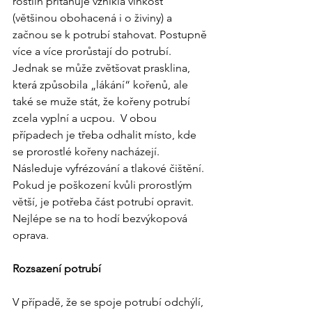
rostlin přitahuje vzniklá vlhkost 
(většinou obohacená i o živiny) a 
začnou se k potrubí stahovat. Postupně 
více a více prorůstají do potrubí. 
Jednak se může zvětšovat prasklina, 
která způsobila „lákání“ kořenů, ale 
také se muže stát, že kořeny potrubí 
zcela vyplní a ucpou.  V obou 
případech je třeba odhalit místo, kde 
se prorostlé kořeny nacházejí. 
Následuje vyfrézování a tlakové čištění. 
Pokud je poškození kvůli prorostlým 
větší, je potřeba část potrubí opravit. 
Nejlépe se na to hodí bezvýkopová 
oprava.
Rozsazení potrubí
V případě, že se spoje potrubí odchýlí, 