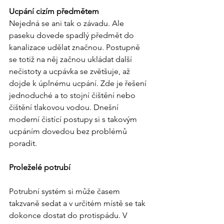
Ucpání cizím předmětem
Nejedná se ani tak o závadu. Ale 
paseku dovede spadlý předmět do 
kanalizace udělat značnou. Postupně 
se totiž na něj začnou ukládat další 
nečistoty a ucpávka se zvětšuje, až 
dojde k úplnému ucpání. Zde je řešení 
jednoduché a to stojní čištění nebo 
čištění tlakovou vodou. Dnešní 
moderní čistící postupy si s takovým 
ucpáním dovedou bez problémů 
poradit.
Proleželé potrubí
Potrubní systém si může časem 
takzvaně sedat a v určitém místě se tak 
dokonce dostat do protispádu. V 