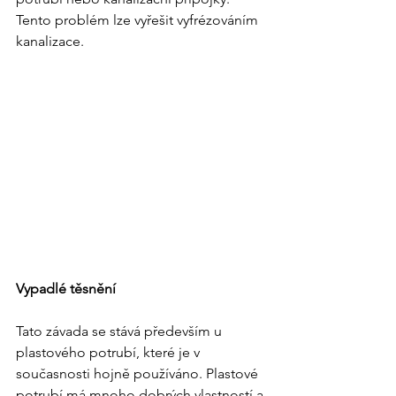
Tento problém lze vyřešit vyfrézováním 
kanalizace.
Vypadlé těsnění
Tato závada se stává především u 
plastového potrubí, které je v 
současnosti hojně používáno. Plastové 
potrubí má mnoho dobrých vlastností a 