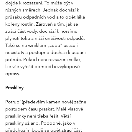
dojde k rozsazení. To může být v 
různých směrech. Jednak dochází k 
průsaku odpadních vod a to opět láká 
kořeny rostlin. Zároveň s tím, jak se 
ztrácí část vody, dochází k horšímu 
plynutí toku a nižší unášivosti odpadů. 
Také se na vzniklém „zubu“ usazují 
nečistoty a postupně dochází k ucpání 
potrubí. Pokud není rozsazení velké, 
lze vše vyřešit pomocí bezvýkopové 
opravy.
Praskliny
Potrubí (především kameninové) začne 
postupem času praskat. Malé vlasové 
prasklinky není třeba řešit. Větší 
praskliny už ano. Podobně, jako v 
předchozím bodě se opět ztrácí část 