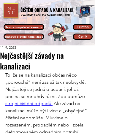
ME
ČIŠTĚNÍ ODPADŮ A KANALIZACÍ
NU
KVALITNĚ, RYCHLE A ZA ROZUMNOU CENU
Telefon
Revize inspekční kamerou
Ceník
Tlakové čištění kanalizace
11. 9. 2023
Nejčastější závady na
kanalizaci
To, že se na kanalizaci občas něco 
„porouchá“ není zas až tak neobvyklé. 
Nejčastěji se jedná o ucpání, jehož 
příčina se mnohdy různí. Zde pomůže 
strojní čištění odpadů.
 Ale závad na 
kanalizaci může být i více a „obyčejné“ 
čištění nepomůže. Mluvíme o 
rozsazeném, propadlém nebo i zcela 
deformovaném odpadním potrubí. 