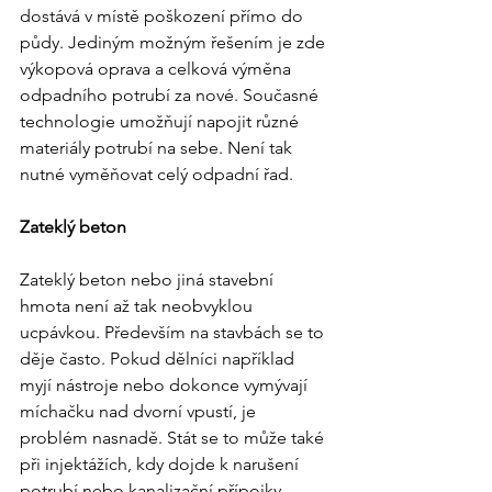
dostává v místě poškození přímo do 
půdy. Jediným možným řešením je zde 
výkopová oprava a celková výměna 
odpadního potrubí za nové. Současné 
technologie umožňují napojit různé 
materiály potrubí na sebe. Není tak 
nutné vyměňovat celý odpadní řad.
Zateklý beton
Zateklý beton nebo jiná stavební 
hmota není až tak neobvyklou 
ucpávkou. Především na stavbách se to 
děje často. Pokud dělníci například 
myjí nástroje nebo dokonce vymývají 
míchačku nad dvorní vpustí, je 
problém nasnadě. Stát se to může také 
při injektážích, kdy dojde k narušení 
potrubí nebo kanalizační přípojky. 