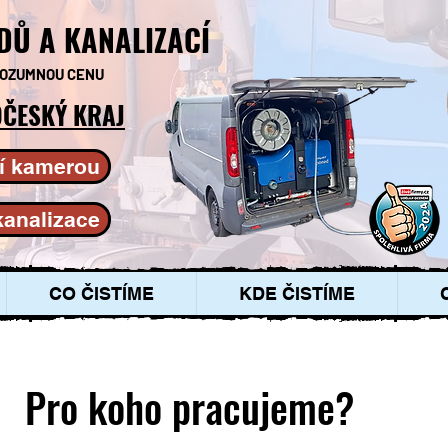
DŮ A KANALIZACÍ
 ROZUMNOU CENU
ČESKÝ KRAJ
í kamerou
kanalizace
CO ČISTÍME
KDE ČISTÍME
Pro koho pracujeme?