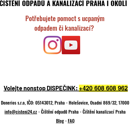
ČIŠTĚNÍ ODPADŮ A KANALIZACÍ PRAHA I OKOLÍ
Potřebujete pomoct s ucpaným
odpadem či kanalizací?
Volejte nonstop DISPEČINK:
+420 608 608 962
Donerios s.r.o, IČO: 05143012, Praha - Holešovice, Osadni 869/32, 17000
info@cisteni24.cz
- Čištění odpadů Praha - Čištění kanalizací Praha
Blog
-
FAQ