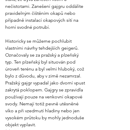
nečistotami. Zanešení gajgru oddálíte 
pravidelným čištěním okapů nebo 
případně instalací okapových sítí na 
horní svodné potrubí.
Historicky se můžeme pochlubit 
vlastními návrhy tehdejších geigerů. 
Označovaly se za pražský a plzeňský 
typ. Ten plzeňský byl situován pod 
úroveň terénu a byl velmi hluboký, což 
bylo z důvodu, aby v zimě nezamrzal. 
Pražský gajgr vypadal jako dvorní vpust 
zakrytá poklopem. Gajgry se zpravidla 
používají pouze na venkovní okapové 
svody. Nemají totiž pevně utěsněné 
víko a při vzedmutí hladiny nebo jen 
vysokém průtoku by mohly jednoduše 
objekt vyplavit.