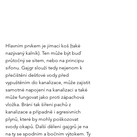
Hlavním prvkem je jímací koš (také 
nazývaný kalník). Ten může být buď 
průtočný se sítem, nebo na principu 
sifonu. Gajgr slouží tedy nejenom k 
přečištění dešťové vody před 
vypuštěním do kanalizace, může zajistit 
samotné napojení na kanalizaci a také 
může fungovat jako proti zápachová 
vložka. Brání tak šíření pachů z 
kanalizace a případně i agresivních 
plynů, které by mohly poškozovat 
svody okapů. Další dělení gajgrů je na 
na ty se spodním a bočním výtokem. Ty 