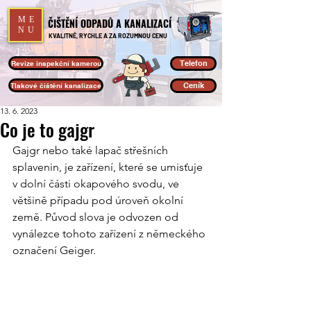
ME
ČIŠTĚNÍ ODPADŮ A KANALIZACÍ
NU
KVALITNĚ, RYCHLE A ZA ROZUMNOU CENU
Telefon
Revize inspekční kamerou
Ceník
Tlakové čištění kanalizace
13. 6. 2023
Co je to gajgr
Gajgr nebo také lapač střešních 
splavenin, je zařízení, které se umisťuje 
v dolní části okapového svodu, ve 
většině případu pod úroveň okolní 
země. Původ slova je odvozen od 
vynálezce tohoto zařízení z německého 
označení Geiger.