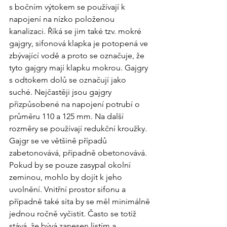
s bočním výtokem se používají k 
napojení na nízko položenou 
kanalizaci. Říká se jim také tzv. mokré 
gajgry, sifonová klapka je potopená ve 
zbývající vodě a proto se označuje, že 
tyto gajgry mají klapku mokrou. Gajgry 
s odtokem dolů se označují jako 
suché. Nejčastěji jsou gajgry 
přizpůsobené na napojení potrubí o 
průměru 110 a 125 mm. Na další 
rozměry se používají redukční kroužky. 
Gajgr se ve většině případů 
zabetonovává, případně obetonovává. 
Pokud by se pouze zasypal okolní 
zeminou, mohlo by dojít k jeho 
uvolnění. Vnitřní prostor sifonu a 
případně také síta by se měl minimálně 
jednou ročně vyčistit. Často se totiž 
stává, že bývá zanesen listím a 