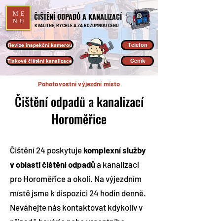
ME
ČIŠTĚNÍ ODPADŮ A KANALIZACÍ
NU
KVALITNĚ, RYCHLE A ZA ROZUMNOU CENU
Telefon
Revize inspekční kamerou
Ceník
Tlakové čištění kanalizace
Pohotovostní výjezdní místo
Čištění odpadů a kanalizací
Horoměřice
Čištění 24 poskytuje
komplexní služby
v oblasti čištění odpadů
a kanalizací
pro Horoměřice a okolí. Na výjezdním
místě jsme k dispozici 24 hodin denně.
Neváhejte nás kontaktovat kdykoliv v