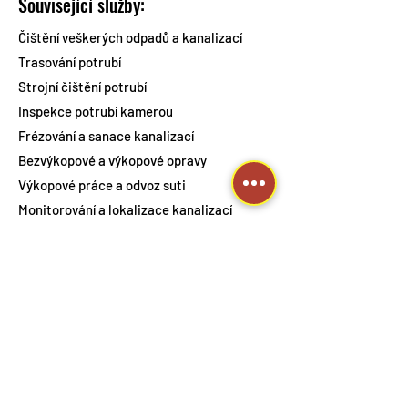
Související služby:
Čištění veškerých odpadů a kanalizací
Trasování potrubí
Strojní čištění potrubí
Inspekce potrubí kamerou
Frézování a sanace kanalizací
Bezvýkopové a výkopové opravy
Výkopové práce a odvoz suti
Monitorování a lokalizace kanalizací
Instalace zpětných klapek a kalových košů
Usazení potrubí
Opravy revizních šachet, vpustí a přípojek