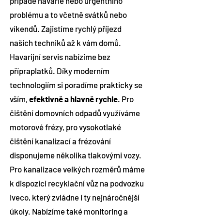
případě havárie nebo urgentního
problému a to včetně svátků nebo
víkendů. Zajistíme rychlý příjezd
našich techniků až k vám domů.
Havarijní servis nabízíme bez
přípraplatků. Díky moderním
technologiím si poradíme prakticky se
vším,
efektivně a hlavně rychle
. Pro
čištění domovních odpadů využíváme
motorové frézy, pro vysokotlaké
čištění kanalizací a frézování
disponujeme několika tlakovými vozy.
Pro kanalizace velkých rozměrů máme
k dispozici recyklační vůz na podvozku
Iveco, který zvládne i ty nejnáročnější
úkoly. Nabízíme také monitoring a