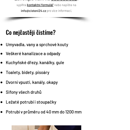
vyplňte
kon
taktní formulář
nebo napište na
info@cisteni24.cz
pro více informací.
Co nejčastěji čistíme?
Umyvadla, vany a sprchové kouty
Veškeré kanalizace a odpady
Kuchyňské dřezy, kanálky, gule
Toalety, bidety, pisoáry
Dvorní vpusti, kanály, okapy
Sifony všech druhů
Ležaté potrubí i stoupačky
Potrubí v průměru od 40 mm do 1200 mm