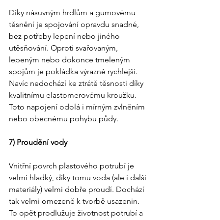
Díky násuvným hrdlům a gumovému 
těsnění je spojování opravdu snadné, 
bez potřeby lepení nebo jiného 
utěsňování. Oproti svařovaným, 
lepeným nebo dokonce tmeleným 
spojům je pokládka výrazně rychlejší. 
Navíc nedochází ke ztrátě těsnosti díky 
kvalitnímu elastomerovému kroužku. 
Toto napojení odolá i mírným zvlněním 
nebo obecnému pohybu půdy.
7) Proudění vody
Vnitřní povrch plastového potrubí je 
velmi hladký, díky tomu voda (ale i další 
materiály) velmi dobře proudí. Dochází 
tak velmi omezeně k tvorbě usazenin. 
To opět prodlužuje životnost potrubí a 