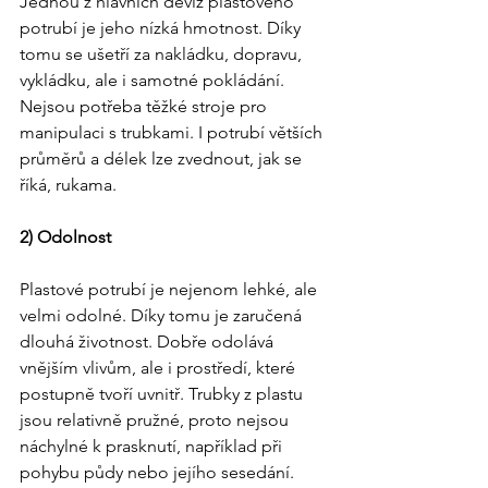
Jednou z hlavních deviz plastového 
potrubí je jeho nízká hmotnost. Díky 
tomu se ušetří za nakládku, dopravu, 
vykládku, ale i samotné pokládání. 
Nejsou potřeba těžké stroje pro 
manipulaci s trubkami. I potrubí větších 
průměrů a délek lze zvednout, jak se 
říká, rukama.
2) Odolnost
Plastové potrubí je nejenom lehké, ale 
velmi odolné. Díky tomu je zaručená 
dlouhá životnost. Dobře odolává 
vnějším vlivům, ale i prostředí, které 
postupně tvoří uvnitř. Trubky z plastu 
jsou relativně pružné, proto nejsou 
náchylné k prasknutí, například při 
pohybu půdy nebo jejího sesedání. 