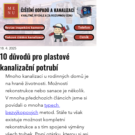
ME
ČIŠTĚNÍ ODPADŮ A KANALIZACÍ
NU
KVALITNĚ, RYCHLE A ZA ROZUMNOU CENU
Telefon
Revize inspekční kamerou
Ceník
Tlakové čištění kanalizace
18. 4. 2025
10 důvodů pro plastové
kanalizační potrubí
Mnoho kanalizací u rodinných domů je 
na hraně životnosti. Možností 
rekonstrukce nebo sanace je několik. 
V mnoha předchozích článcích jsme si 
povídali o mnoha 
typech 
bezvýkopových
 metod. Stále tu však 
existuje možnost kompletní 
rekonstrukce a s tím spojené výměny 
všech trubek. První otázku, kterou si asi 