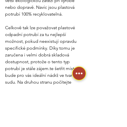
větší ekologickou zátěží při výrobě 
nebo dopravě. Navíc jsou plastová 
potrubí 100% recyklovatelná.
Celkově tak lze považovat plastové 
odpadní potrubí za tu nejlepší 
možnost, pokud neexistují opravdu 
specifické podmínky. Díky tomu je 
zaručena i velmi dobrá skladová 
dostupnost, protože o tento typ 
potrubí je stále zájem.te šetřit místem, 
bude pro vás ideální nádrž ve tvaru 
sudu. Na druhou stranu počítejte 
s hlubším výkopem.
Vzdělávací