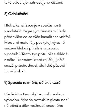
také oddaluje nutnost jeho čištění.
8) Odhlučnění
Hluk z kanalizace je v současnosti 
v architektuře jasným tématem. Tedy 
především co se týče kanalizace vnitřní. 
Moderní materiály poskytují výrazné 
snížení hluku i při silném proudu 
v potrubí. Tento typ potrubí se skládá 
z několika vrstev, které zajišťují ještě 
snazší průchodnost, ale také působí 
tlumící obal.
9) Spousta rozměrů, délek a tvarů
Především tvarovky jsou obrovskou 
výhodou. Výroba potrubí z plastu není 
náročná a díky možnosti snadného 