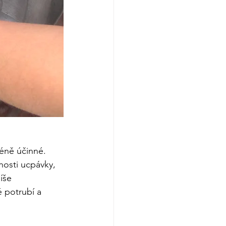
méně účinné. 
nosti ucpávky, 
íše 
 potrubí a 