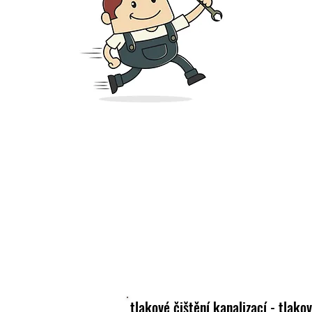
tlakové čištění kanalizací - tlako