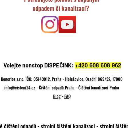
odpadem či kanalizací?
Volejte nonstop DISPEČINK:
+420 608 608 962
Donerios s.r.o, IČO: 05143012, Praha - Holešovice, Osadni 869/32, 17000
info@cisteni24.cz
- Čištění odpadů Praha - Čištění kanalizací Praha
Blog
-
FAQ
vé čištění odpadů - strojní čištění kanalizací - strojní čiš