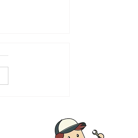
vodů pro plastové
izační potrubí