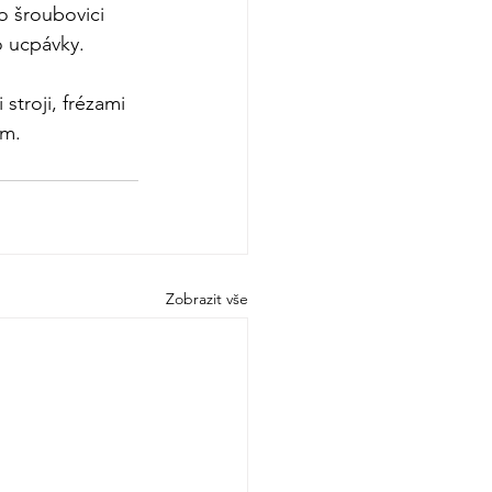
o šroubovici 
 ucpávky. 
troji, frézami 
em.
Zobrazit vše