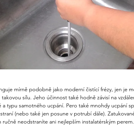
unguje mírně podobně jako moderní čistící frézy, jen je 
takovou sílu. Jeho účinnost také hodně závisí na vzdále
tě a typu samotného ucpání. Pero také mnohdy ucpání sp
traní (nebo také jen posune v potrubí dále). Zatukované
ručně neodstraníte ani nejlepším instalatérským perem.