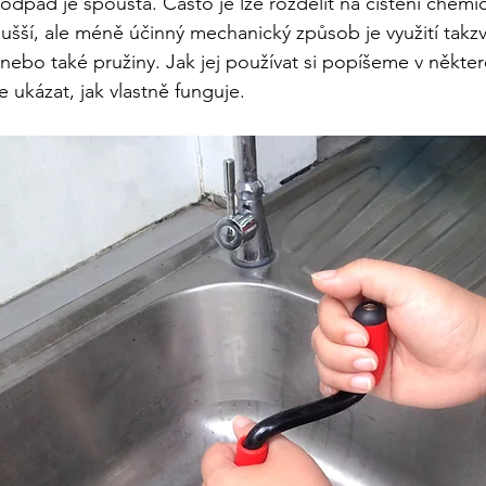
 odpad je spousta. Často je lze rozdělit na čištění chemic
šší, ale méně účinný mechanický způsob je využití takz
 nebo také pružiny. Jak jej používat si popíšeme v někter
 ukázat, jak vlastně funguje.