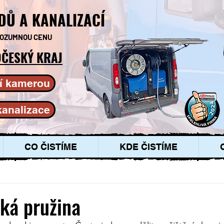
DŮ A KANALIZACÍ
 ROZUMNOU CENU
ČESKÝ KRAJ
í kamerou
kanalizace
CO ČISTÍME
KDE ČISTÍME
ská pružina