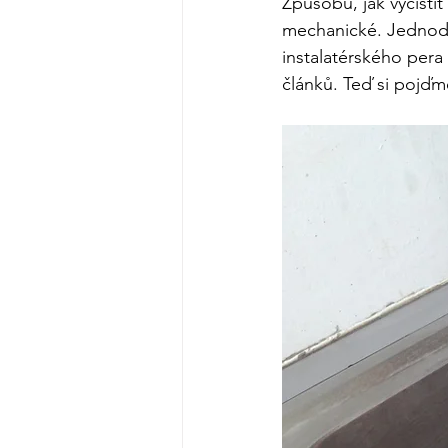
Způsobů, jak vyčistit
mechanické. Jednodu
instalatérského pera
článků. Teď si pojďme