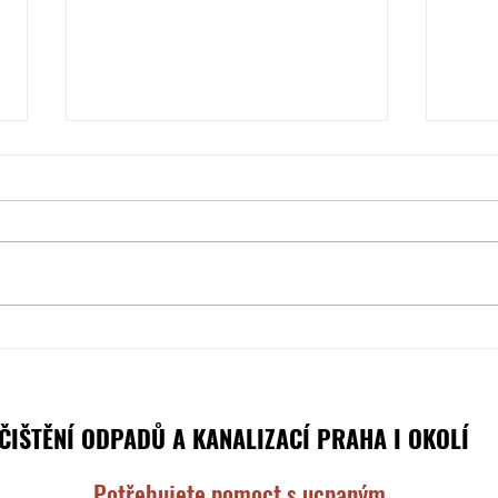
Vodné a stočné
10 dů
kanal
ČIŠTĚNÍ ODPADŮ A KANALIZACÍ PRAHA I OKOLÍ
Potřebujete pomoct s ucpaným