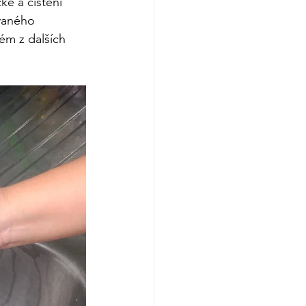
ké a čištění 
vaného 
ém z dalších 