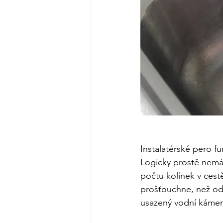
Instalatérské pero f
Logicky prostě nemá 
počtu kolínek v ces
prošťouchne, než ods
usazený vodní kámen 