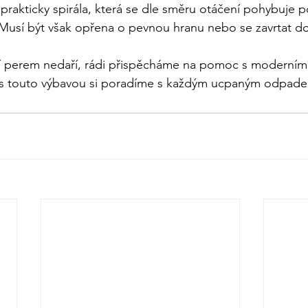
 prakticky spirála, která se dle směru otáčení pohybuje p
Musí být však opřena o pevnou hranu nebo se zavrtat do
 perem nedaří, rádi přispěcháme na pomoc s moderními s
, s touto výbavou si poradíme s každým ucpaným odpad