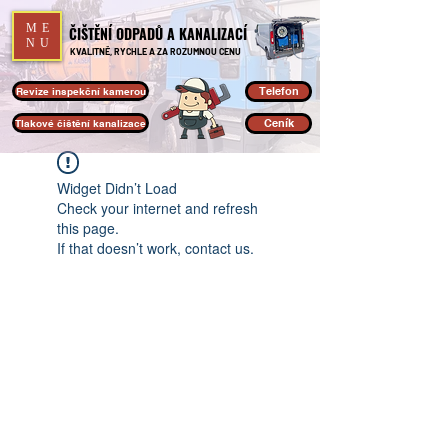
ME
ČIŠTĚNÍ ODPADŮ A KANALIZACÍ
NU
KVALITNĚ, RYCHLE A ZA ROZUMNOU CENU
Telefon
Revize inspekční kamerou
Ceník
Tlakové čištění kanalizace
Widget Didn’t Load
Check your internet and refresh
this page.
If that doesn’t work, contact us.