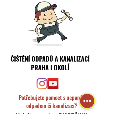
ČIŠTĚNÍ ODPADŮ A KANALIZACÍ
PRAHA I OKOLÍ
Potřebujete pomoct s ucpaným
odpadem či kanalizací?
Volejte nonstop DISPEČINK:
+420 608 608 962