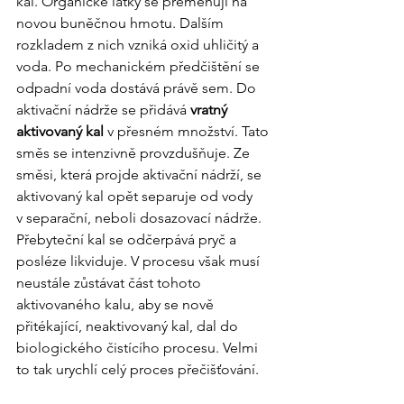
kal. Organické látky se přeměňují na 
novou buněčnou hmotu. Dalším 
rozkladem z nich vzniká oxid uhličitý a 
voda. Po mechanickém předčištění se 
odpadní voda dostává právě sem. Do 
aktivační nádrže se přidává 
vratný 
aktivovaný kal 
v přesném množství. Tato 
směs se intenzivně provzdušňuje. Ze 
směsi, která projde aktivační nádrží, se 
aktivovaný kal opět separuje od vody 
v separační, neboli dosazovací nádrže. 
Přebyteční kal se odčerpává pryč a 
posléze likviduje. V procesu však musí 
neustále zůstávat část tohoto 
aktivovaného kalu, aby se nově 
přitékající, neaktivovaný kal, dal do 
biologického čistícího procesu. Velmi 
to tak urychlí celý proces přečišťování.