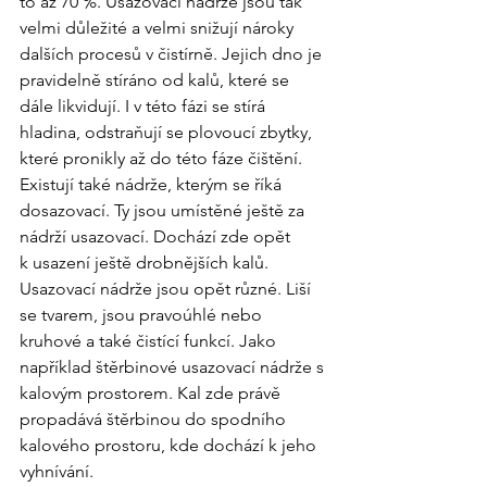
to až 70 %. Usazovací nádrže jsou tak 
velmi důležité a velmi snižují nároky 
dalších procesů v čistírně. Jejich dno je 
pravidelně stíráno od kalů, které se 
dále likvidují. I v této fázi se stírá 
hladina, odstraňují se plovoucí zbytky, 
které pronikly až do této fáze čištění. 
Existují také nádrže, kterým se říká 
dosazovací. Ty jsou umístěné ještě za 
nádrží usazovací. Dochází zde opět 
k usazení ještě drobnějších kalů. 
Usazovací nádrže jsou opět různé. Liší 
se tvarem, jsou pravoúhlé nebo 
kruhové a také čistící funkcí. Jako 
například štěrbinové usazovací nádrže s 
kalovým prostorem. Kal zde právě 
propadává štěrbinou do spodního 
kalového prostoru, kde dochází k jeho 
vyhnívání.