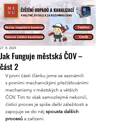
ME
ČIŠTĚNÍ ODPADŮ A KANALIZACÍ
NU
KVALITNĚ, RYCHLE A ZA ROZUMNOU CENU
Telefon
Revize inspekční kamerou
Ceník
Tlakové čištění kanalizace
27. 8. 2024
Jak Funguje městská ČOV –
část 2
V první části článku jsme se seznámili 
s prvními mechanickými přečišťováními 
mechanismy v městských a větších 
ČOV. Tím to však samozřejmě nekončí, 
čistící proces je spíše delší záležitostí a 
zapojuje se do něj
 spousta dalších 
procesů
 a zařízení.