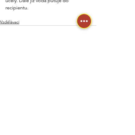
účely. Dále již voda putuje do 
recipientu.
Vzdělávací
Zobrazit vše
Nejnovější příspěvky