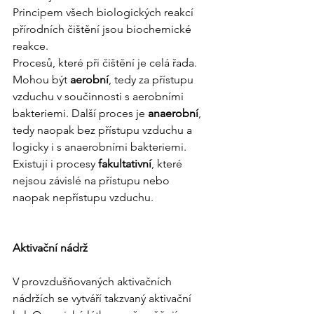
Principem všech biologických reakcí 
přírodních čištění jsou biochemické 
reakce.
Procesů, které při čištění je celá řada. 
Mohou být 
aerobní
, tedy za přístupu 
vzduchu v součinnosti s aerobními 
bakteriemi. Další proces je 
anaerobní
, 
tedy naopak bez přístupu vzduchu a 
logicky i s anaerobními bakteriemi. 
Existují i procesy 
fakultativní
, které 
nejsou závislé na přístupu nebo 
naopak nepřístupu vzduchu.
Aktivační nádrž
V provzdušňovaných aktivačních 
nádržích se vytváří takzvaný aktivační 