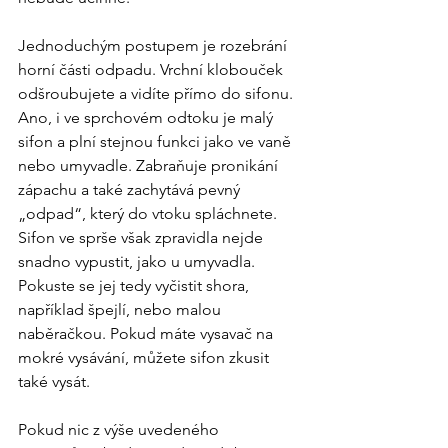
Jednoduchým postupem je rozebrání 
horní části odpadu. Vrchní klobouček 
odšroubujete a vidíte přímo do sifonu. 
Ano, i ve sprchovém odtoku je malý 
sifon a plní stejnou funkci jako ve vaně 
nebo umyvadle. Zabraňuje pronikání 
zápachu a také zachytává pevný 
„odpad“, který do vtoku spláchnete. 
Sifon ve sprše však zpravidla nejde 
snadno vypustit, jako u umyvadla. 
Pokuste se jej tedy vyčistit shora, 
například špejlí, nebo malou 
naběračkou. Pokud máte vysavač na 
mokré vysávání, můžete sifon zkusit 
také vysát.
Pokud nic z výše uvedeného 