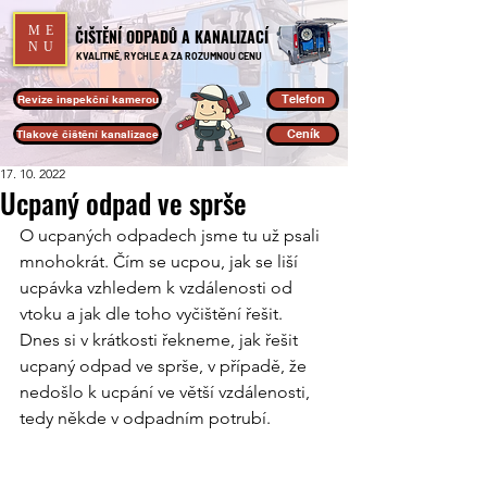
ME
ČIŠTĚNÍ ODPADŮ A KANALIZACÍ
NU
KVALITNĚ, RYCHLE A ZA ROZUMNOU CENU
Telefon
Revize inspekční kamerou
Ceník
Tlakové čištění kanalizace
17. 10. 2022
Ucpaný odpad ve sprše
O ucpaných odpadech jsme tu už psali 
mnohokrát. Čím se ucpou, jak se liší 
ucpávka vzhledem k vzdálenosti od 
vtoku a jak dle toho vyčištění řešit. 
Dnes si v krátkosti řekneme, jak řešit 
ucpaný odpad ve sprše, v případě, že 
nedošlo k ucpání ve větší vzdálenosti, 
tedy někde v odpadním potrubí. 