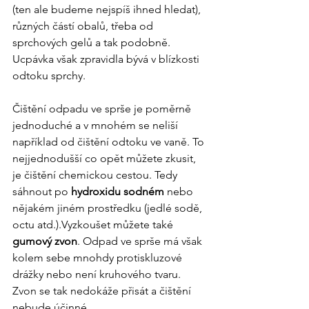
(ten ale budeme nejspíš ihned hledat), 
různých částí obalů, třeba od 
sprchových gelů a tak podobně. 
Ucpávka však zpravidla bývá v blízkosti 
odtoku sprchy. 
Čištění odpadu ve sprše je poměrně 
jednoduché a v mnohém se neliší 
například od čištění odtoku ve vaně. To 
nejjednodušší co opět můžete zkusit, 
je čištění chemickou cestou. Tedy 
sáhnout po 
hydroxidu sodném
 nebo 
nějakém jiném prostředku (jedlé sodě, 
octu atd.).Vyzkoušet můžete také 
gumový zvon
. Odpad ve sprše má však 
kolem sebe mnohdy protiskluzové 
drážky nebo není kruhového tvaru. 
Zvon se tak nedokáže přisát a čištění 
nebude účinné.