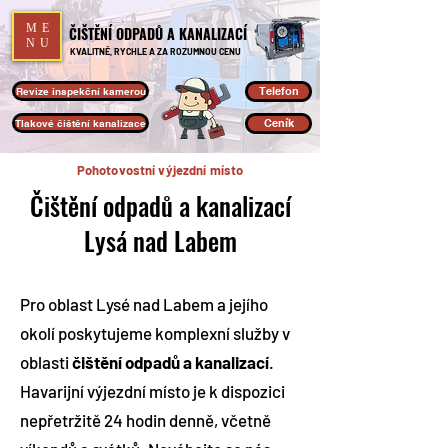
ME
ČIŠTĚNÍ ODPADŮ A KANALIZACÍ
NU
KVALITNĚ, RYCHLE A ZA ROZUMNOU CENU
Telefon
Revize inspekční kamerou
Ceník
Tlakové čištění kanalizace
Pohotovostní výjezdní místo
Čištění odpadů a kanalizací
Lysá nad Labem
Pro oblast Lysé nad Labem a jejího
okolí poskytujeme komplexní služby v
oblasti
čištění odpadů a kanalizací
.
Havarijní výjezdní místo je k dispozici
nepřetržitě 24 hodin denně, včetně