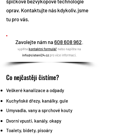
špičkové bezvýkopové technologie
oprav. Kontaktujte nás kdykoliv, jsme
tu pro vás.
Zavolejte nám na
608 608 962
,
vyplňte
kon
taktní formulář
nebo napište na
info@cisteni24.cz
pro více informací.
Co nejčastěji čistíme?
Veškeré kanalizace a odpady
Kuchyňské dřezy, kanálky, gule
Umyvadla, vany a sprchové kouty
Dvorní vpusti, kanály, okapy
Toalety, bidety, pisoáry