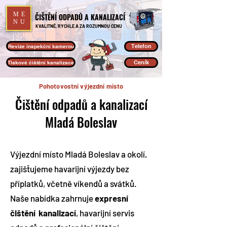
ME
ČIŠTĚNÍ ODPADŮ A KANALIZACÍ
NU
KVALITNĚ, RYCHLE A ZA ROZUMNOU CENU
Telefon
Revize inspekční kamerou
Ceník
Tlakové čištění kanalizace
Pohotovostní výjezdní místo
Čištění odpadů a kanalizací
Mladá Boleslav
Výjezdní místo Mladá Boleslav a okolí,
zajišťujeme havarijní výjezdy bez
příplatků, včetně víkendů a svátků.
Naše nabídka zahrnuje
expresní
čištění kanalizací
, havarijní servis