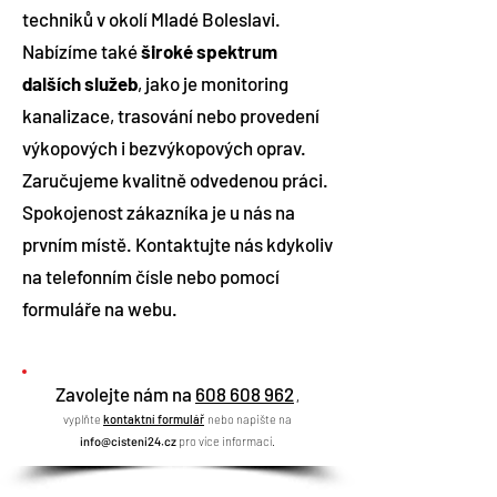
techniků v okolí Mladé Boleslavi.
Nabízíme také
široké spektrum
dalších služeb
, jako je monitoring
kanalizace, trasování nebo provedení
výkopových i bezvýkopových oprav.
Zaručujeme kvalitně odvedenou práci.
Spokojenost zákazníka je u nás na
prvním místě. Kontaktujte nás kdykoliv
na telefonním čísle nebo pomocí
formuláře na webu.
Zavolejte nám na
608 608 962
,
vyplňte
kon
taktní formulář
nebo napište na
info@cisteni24.cz
pro více informací.