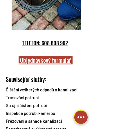
TELEFON: 608 608 962
Objednávkový formulář
Související služby:
Čištění veškerých odpadů a kanalizací
Trasování potrubí
Strojní čištění potrubí
Inspekce potrubí kamerou
Frézování a sanace kanalizací
Bezvýkopové a výkopové opravy