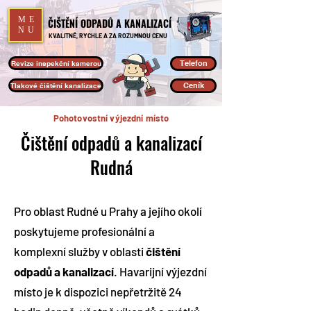
ME
ČIŠTĚNÍ ODPADŮ A KANALIZACÍ
NU
KVALITNĚ, RYCHLE A ZA ROZUMNOU CENU
Telefon
Revize inspekční kamerou
Ceník
Tlakové čištění kanalizace
Pohotovostní výjezdní místo
Čištění odpadů a kanalizací
Rudná
Pro oblast Rudné u Prahy a jejího okolí
poskytujeme profesionální a
komplexní služby v oblasti
čištění
odpadů a kanalizací
. Havarijní výjezdní
místo je k dispozici nepřetržitě 24