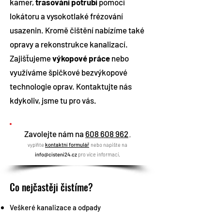
kamer,
trasování potrubí
pomocí
lokátoru a vysokotlaké frézování
usazenin. Kromě čištění nabízíme také
opravy a rekonstrukce kanalizací.
Zajišťujeme
výkopové práce
nebo
využíváme špičkové bezvýkopové
technologie oprav. Kontaktujte nás
kdykoliv, jsme tu pro vás.
Zavolejte nám na
608 608 962
,
vyplňte
kon
taktní formulář
nebo napište na
info@cisteni24.cz
pro více informací.
Co nejčastěji čistíme?
Veškeré kanalizace a odpady