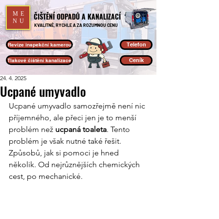
ME
ČIŠTĚNÍ ODPADŮ A KANALIZACÍ
NU
KVALITNĚ, RYCHLE A ZA ROZUMNOU CENU
Telefon
Revize inspekční kamerou
Ceník
Tlakové čištění kanalizace
24. 4. 2025
Ucpané umyvadlo
Ucpané umyvadlo samozřejmě není nic 
příjemného, ale přeci jen je to menší 
problém než 
ucpaná toaleta
. Tento 
problém je však nutné také řešit. 
Způsobů, jak si pomoci je hned 
několik. Od nejrůznějších chemických 
cest, po mechanické.