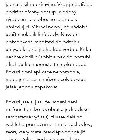
jedná o silnou žíravinu. Vždy je potřeba 
dodržet přesný postup uvedený 
výrobcem, ale obecně je proces 
následující. V hrnci nebo jiné nádobě 
uvařte několik litrů vody. Nasypte 
požadované množství do odtoku 
umyvadla a zalijte horkou vodou. Krtka 
nechte chvíli působit a pak do potrubí 
z kohoutku napouštějte teplou vodu. 
Pokud první aplikace nepomohla, 
nebo jen z části, můžete celý postup 
ještě jednou zopakovat.
Pokud jste si jistí, že ucpání není 
v sifonu (ten lze rozebrat a jednoduše 
samostatně vyčistit), zkuste dalšího 
rychlého pomocníka. Tím je záchodový 
zvon
, který máte pravděpodobně již 
doma. Pokud voda z umyvadla již 