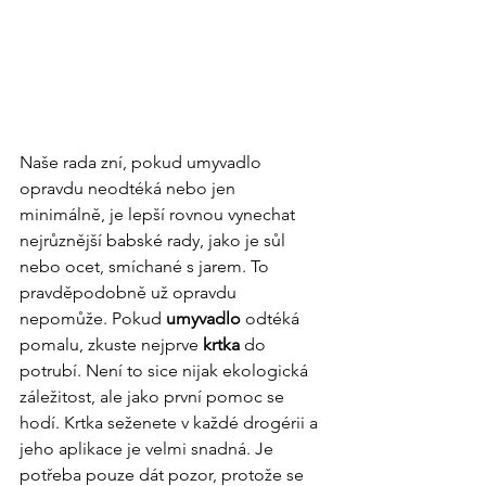
Naše rada zní, pokud umyvadlo 
opravdu neodtéká nebo jen 
minimálně, je lepší rovnou vynechat 
nejrůznější babské rady, jako je sůl 
nebo ocet, smíchané s jarem. To 
pravděpodobně už opravdu 
nepomůže. Pokud 
umyvadlo
 odtéká 
pomalu, zkuste nejprve 
krtka
 do 
potrubí. Není to sice nijak ekologická 
záležitost, ale jako první pomoc se 
hodí. Krtka seženete v každé drogérii a 
jeho aplikace je velmi snadná. Je 
potřeba pouze dát pozor, protože se 