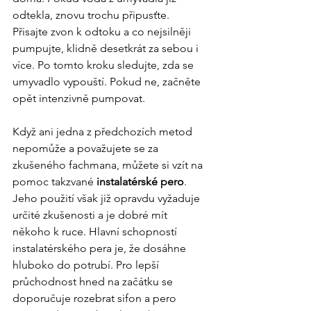
odtekla, znovu trochu připusťte. 
Přisajte zvon k odtoku a co nejsilněji 
pumpujte, klidně desetkrát za sebou i 
více. Po tomto kroku sledujte, zda se 
umyvadlo vypouští. Pokud ne, začněte 
opět intenzivně pumpovat.
Když ani jedna z předchozích metod 
nepomůže a považujete se za 
zkušeného fachmana, můžete si vzít na 
pomoc takzvané 
instalatérské pero
. 
Jeho použití však již opravdu vyžaduje 
určité zkušenosti a je dobré mít 
někoho k ruce. Hlavní schopností 
instalatérského pera je, že dosáhne 
hluboko do potrubí. Pro lepší 
průchodnost hned na začátku se 
doporučuje rozebrat sifon a pero 