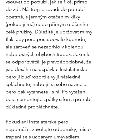
vsouvat do potrubí, jak se říká, přímo 
do zdi. Nástroj se zavádí do potrubí 
opatrně, s jemným otáčením kliky 
(pokud ji má) nebo přímým otáčením 
celé pružiny. Důležité je udržovat mírný 
tlak, aby pero postupovalo kupředu, 
ale zároveň se nezadrhlo v kolenou 
nebo ostrých ohybech trubek. Jakmile 
se odpor zvětší, je pravděpodobné, že 
jste dosáhli na ucpávku. Instalatérské 
pero ji buď rozdrtí a vy ji následně 
spláchnete, nebo ji na sebe navine a 
pero pak vytáhnete i s ní. Po vytažení 
pera namontujte zpátky sifon a potrubí 
důkladně propláchněte.
Pokud ani instalatérské pero 
nepomůže, zavolejte odborníky, místo 
trápení se s ucpaným umyvadlem. 