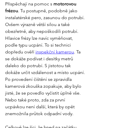
Přispěchají na pomoc s 
motorovou 
frézou
. Tu postupně, podobně jako 
instalatérské pero, zasunou do potrubí. 
Ovšem výrazně větší silou a také 
obezřetně, aby nepoškodili potrubí. 
Hlavice frézy lze navíc vyměňovat, 
podle typu ucpání. To si technici 
dopředu ověří 
inspekční kamerou
. Ta 
se dokáže podívat i desítky metrů 
daleko do potrubí. S jistotou tak 
dokáže určit vzdálenost a místo ucpání. 
Po provedení čištění se zpravidla 
kamerová zkouška zopakuje, aby bylo 
jisté, že se povedlo vyčistit úplně vše. 
Nebo také proto, zda za první 
ucpávkou není další, která by opět 
znemožnila průtok odpadní vody.
Celkově lze říci, že hned na začátku 